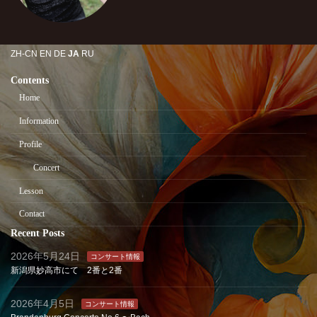
ZH-CN
EN
DE
JA
RU
Contents
Home
Information
Profile
Concert
Lesson
Contact
Recent Posts
2026年5月24日
コンサート情報
新潟県妙高市にて 2番と2番
2026年4月5日
コンサート情報