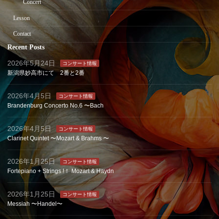
Concert
Lesson
Contact
Recent Posts
2026年5月24日
コンサート情報
新潟県妙高市にて 2番と2番
2026年4月5日
コンサート情報
Brandenburg Concerto No.6 〜Bach
2026年4月5日
コンサート情報
Clarinet Quintet 〜Mozart & Brahms 〜
2026年1月25日
コンサート情報
Fortepiano + Strings !！ Mozart & Haydn
2026年1月25日
コンサート情報
Messiah 〜Handel〜