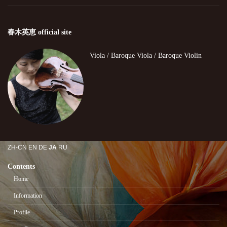
春木英恵 official site
Viola / Baroque Viola / Baroque Violin
ZH-CN
EN
DE
JA
RU
Contents
Home
Information
Profile