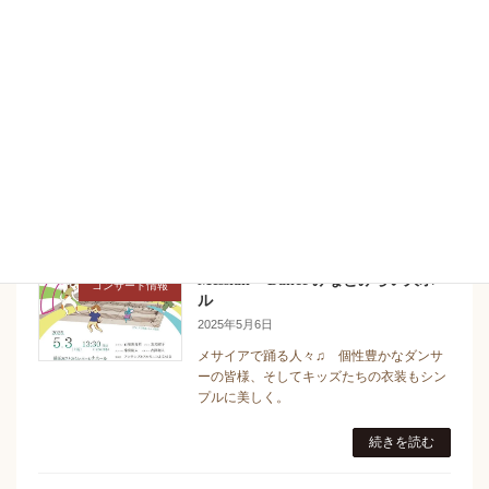
続きを読む
German Requiem in Shiroi
コンサート情報
2025年5月6日
小編成オーケストラにて参加させていただ
きますドイツレクイエム。またまた癒しの
〝なし坊ホール〟
続きを読む
Messiah + Dance みなとみらい大ホー
コンサート情報
ル
2025年5月6日
メサイアで踊る人々♫ 個性豊かなダンサ
ーの皆様、そしてキッズたちの衣装もシン
プルに美しく。
続きを読む