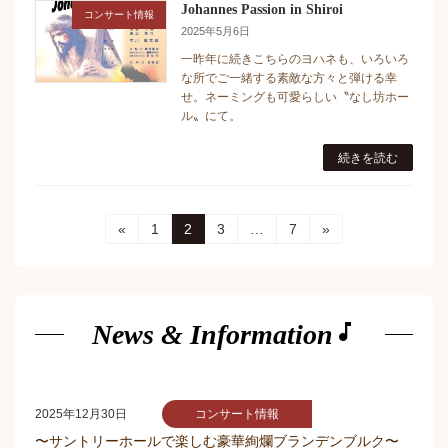
Johannes Passion in Shiroi
コンサート情報
2025年5月6日
一昨年に続きこちらのヨハネも、いろいろ
な所でご一緒する素敵な方々と弾ける幸
せ。ネーミングも可愛らしい〝なし坊ホー
ル〟にて。
続きを読む
投
固
固
固
固
«
1
2
3
…
7
»
定
定
定
定
稿
ペ
ペ
ペ
ペ
ー
ー
ー
ー
の
ジ
ジ
ジ
ジ
music_note
ペ
News & Information
ー
ジ
コンサート情報
2025年12月30日
送
〜サントリーホールで楽しむ豪華絢爛ブランデンブルク〜