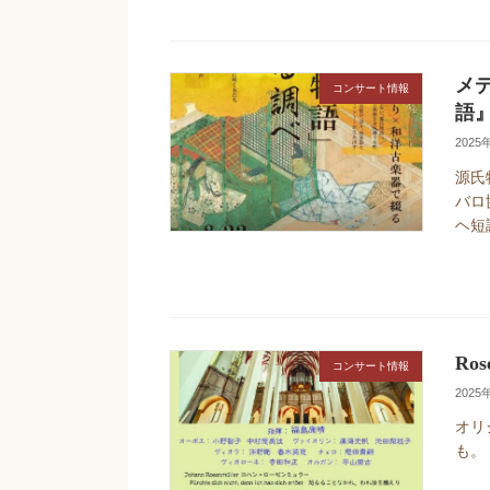
メ
コンサート情報
語
2025
源氏
バロ協
ヘ短調
Ros
コンサート情報
2025
オリ
も。