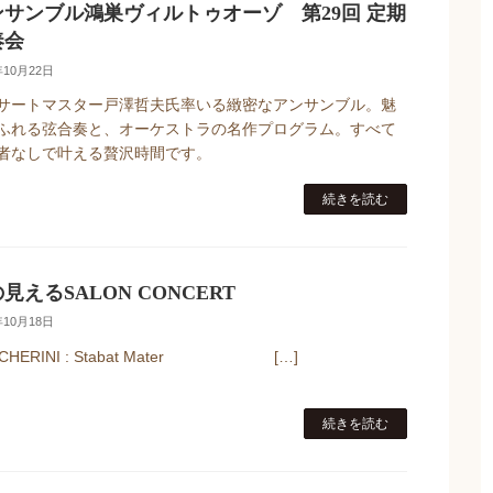
ンサンブル鴻巣ヴィルトゥオーゾ 第29回 定期
奏会
年10月22日
サートマスター戸澤哲夫氏率いる緻密なアンサンブル。魅
ふれる弦合奏と、オーケストラの名作プログラム。すべて
者なしで叶える贅沢時間です。
続きを読む
見えるSALON CONCERT
年10月18日
CHERINI : Stabat Mater […]
続きを読む