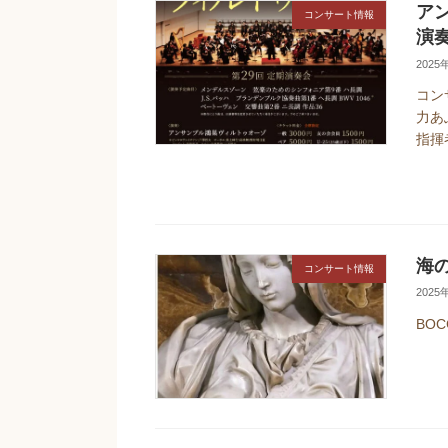
ア
コンサート情報
演
2025
コン
力あ
指揮
海の
コンサート情報
2025
BOC