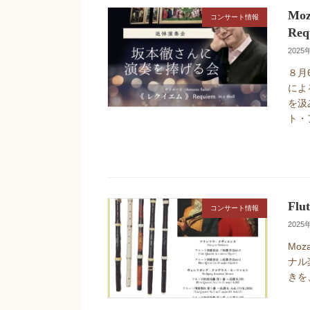
Mo
コンサート情報
Req
2025
８月
によ
を汲
ト・
Fl
コンサート情報
2025
Mo
ナル
きを