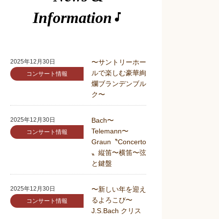
Information
music_note
2025年12月30日
〜サントリーホー
ルで楽しむ豪華絢
コンサート情報
爛ブランデンブル
ク〜
2025年12月30日
Bach〜
Telemann〜
コンサート情報
Graun〝Concerto
〟縦笛〜横笛〜弦
と鍵盤
2025年12月30日
〜新しい年を迎え
るよろこび〜
コンサート情報
J.S.Bach クリス