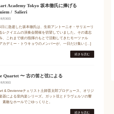
zart Academy Tokyo 坂本徹氏に捧げる
uiem / Salieri
年8月30日
6日に急逝した坂本徹氏は、生前アントーニオ・サリエーリ
るレクイエムの演奏会開催を切望していました。その遺志
み、これまで彼の指揮のもとで活動してきたモーツァル
アカデミー・トウキョウのメンバーが、一日だけ集い […]
続きを読む
ute Quartet 〜 古の笛と弦による
年8月30日
zart & Devienneチェリスト土師晋太郎プロデュース、オリジ
楽器による室内楽シリーズ。ガット弦とドラヴェルソの響
、素敵なホールでごゆっくりと。
続きを読む