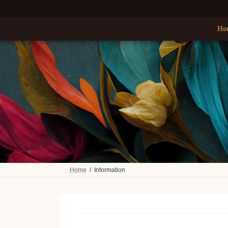
コ
ナ
ン
ビ
テ
ゲ
Ho
ン
ー
ツ
シ
へ
ョ
ス
ン
キ
に
ッ
移
プ
動
Home
Information