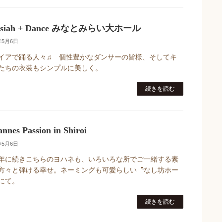
ssiah + Dance みなとみらい大ホール
年5月6日
イアで踊る人々♫ 個性豊かなダンサーの皆様、そしてキ
たちの衣装もシンプルに美しく。
続きを読む
nnes Passion in Shiroi
年5月6日
年に続きこちらのヨハネも、いろいろな所でご一緒する素
方々と弾ける幸せ。ネーミングも可愛らしい〝なし坊ホー
にて。
続きを読む