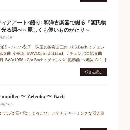
ディアアート×語り×和洋古楽器で綴る『源氏物
』光る調べ～麗しくも儚いものがたり～
年8月19日
物語＋バッハ父子 珠玉の協奏曲三作 ♪J.S.Bach ：チェン
奏曲 イ長調 BWV1055 ♪J.S.Bach ：チェンバロ協奏曲
 BWV1056 ♪Chr.Bach：チェンバロ協奏曲 ヘ短調 W […]
続きを読む
enmüller 〜 Zelenka 〜 Bach
年8月17日
ジナル楽器と歌うよろこび。とてもチャーミングな器楽曲