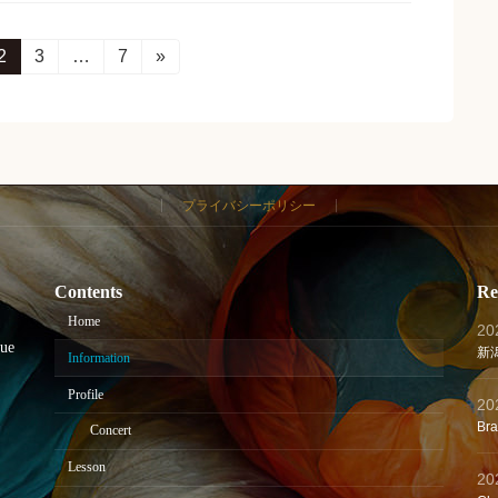
固
2
固
3
…
固
7
»
定
定
定
ペ
ペ
ペ
ー
ー
ー
ジ
ジ
ジ
プライバシーポリシー
Contents
Re
Home
2
que
新
Information
Profile
2
Br
Concert
Lesson
2