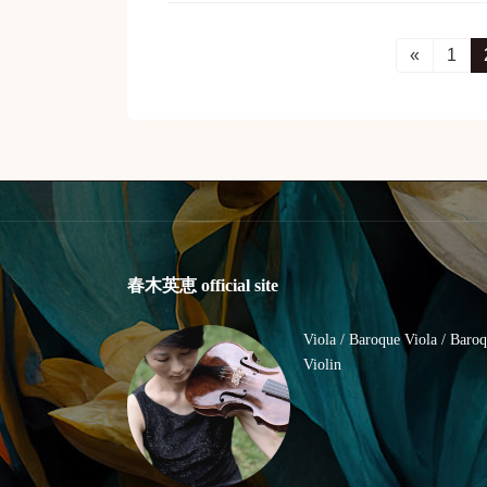
投
«
固
1
定
稿
ペ
ー
の
ジ
ペ
ー
ジ
春木英恵 official site
送
Viola / Baroque Viola / Baro
り
Violin