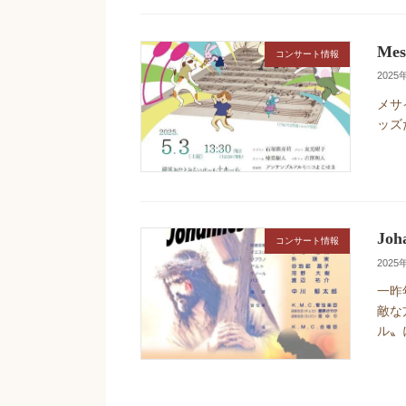
Me
コンサート情報
2025
メサ
ッズ
Joha
コンサート情報
2025
一昨
敵な
ル〟