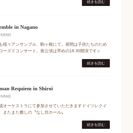
続きを読む
emble in Nagano
年5月6日
も様々アンサンブル、駒ヶ根にて。昼間は子供たちのため
ローズドコンサート。夜公演は早めの18:30開演です♫
続きを読む
man Requiem in Shiroi
年5月6日
成オーケストラにて参加させていただきますドイツレクイ
。またまた癒しの〝なし坊ホール〟
続きを読む