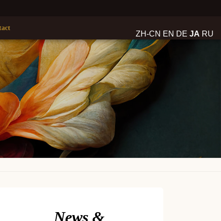
tact
ZH-CN
EN
DE
JA
RU
News &