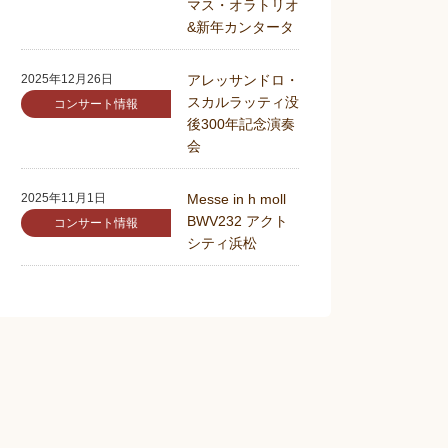
マス・オラトリオ
&新年カンタータ
2025年12月26日
アレッサンドロ・
スカルラッティ没
コンサート情報
後300年記念演奏
会
2025年11月1日
Messe in h moll
BWV232 アクト
コンサート情報
シティ浜松