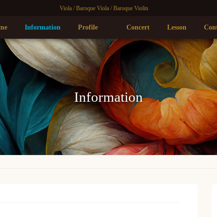
Viola / Baroque Viola / Baroque Violin
me
Information
Profile
Concert
Lesson
Con
Information